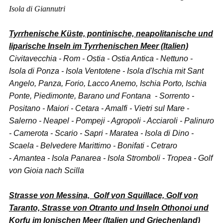
Isola di Giannutri
Tyrrhenische Küste, pontinische, neapolitanische und
liparische Inseln im Tyrrhenischen Meer (Italien)
Civitavecchia - Rom - Ostia - Ostia Antica - Nettuno -
Isola di Ponza - Isola Ventotene - Isola d'Ischia mit Sant
Angelo, Panza, Forio, Lacco Anemo, Ischia Porto, Ischia
Ponte, Piedimonte, Barano und Fontana - Sorrento -
Positano - Maiori - Cetara - Amalfi - Vietri sul Mare -
Salerno - Neapel - Pompeji - Agropoli - Acciaroli - Palinuro
- Camerota - Scario - Sapri - Maratea - Isola di Dino -
Scaela - Belvedere Marittimo - Bonifati - Cetraro
- Amantea - Isola Panarea - Isola Stromboli - Tropea - Golf
von Gioia nach Scilla
Strasse von Messina, Golf von Squillace, Golf von
Taranto, Strasse von Otranto und
Inseln Othonoi und
Korfu i
m
Ionischen Meer (Italien und Griechenland)