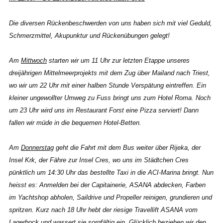
Die diversen Rückenbeschwerden von uns haben sich mit viel Geduld,
Schmerzmittel, Akupunktur und Rückenübungen gelegt!
Am
Mittwoch
starten wir um 11 Uhr zur letzten Etappe unseres
dreijährigen Mittelmeerprojekts mit dem Zug über Mailand nach Triest,
wo wir um 22 Uhr mit einer halben Stunde Verspätung eintreffen. Ein
kleiner ungewollter Umweg zu Fuss bringt uns zum Hotel Roma. Noch
um 23 Uhr wird uns im Restaurant Forst eine Pizza serviert! Dann
fallen wir müde in die bequemen Hotel-Betten.
Am
Donnerstag
geht die Fahrt mit dem Bus weiter über Rijeka, der
Insel Krk, der Fähre zur Insel Cres, wo uns im Städtchen Cres
pünktlich um 14:30 Uhr das bestellte Taxi in die ACI-Marina bringt. Nun
heisst es: Anmelden bei der Capitainerie, ASANA abdecken, Farben
im Yachtshop abholen, Saildrive und Propeller reinigen, grundieren und
spritzen. Kurz nach 18 Uhr hebt der riesige Travellift ASANA vom
Lagerbock und wassert sie sorgfältig ein. Glücklich beziehen wir den