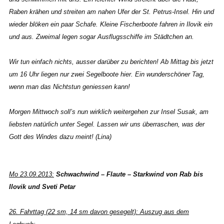
Raben krähen und streiten am nahen Ufer der St. Petrus-Insel. Hin und
wieder blöken ein paar Schafe. Kleine Fischerboote fahren in Ilovik ein
und aus. Zweimal legen sogar Ausflugsschiffe im Städtchen an.
Wir tun einfach nichts, ausser darüber zu berichten! Ab Mittag bis jetzt
um 16 Uhr liegen nur zwei Segelboote hier. Ein wunderschöner Tag,
wenn man das Nichtstun geniessen kann!
Morgen Mittwoch soll’s nun wirklich weitergehen zur Insel Susak, am
liebsten natürlich unter Segel. Lassen wir uns überraschen, was der
Gott des Windes dazu meint! (Lina)
Mo 23.09.2013:
Schwachwind – Flaute – Starkwind von
Rab bis
Ilovik und Sveti Petar
26. Fahrttag (22 sm, 14 sm davon gesegelt): Auszug aus dem