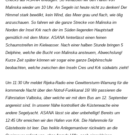
Malinska wieder um 10 Uhr. An Segeln ist heute nicht zu denken! Der
Himmel stark bewölkt, kein Wind, das Meer grau und flach, wie ölig
anzuschauen. So fahren wir die ganze Strecke von Malinska im
Norden der Insel Krk nach der im Süden liegenden Hauptstadt
gemütlich mit dem Motor. ASANA hinterlässt einen feinen
Schaumstreifen im Kielwasser. Nach einer halben Stunde bringen 5
Delphine, welche die Bucht von Malinska ansteuern, Abwechslung!
Kurze Zeit später können wir sogar eine ganze Delphinschule
beobachten, welche zwischen den Inseln Cres und Krk südwärts zieht!
Um 11:30 Uhr meldet Rijeka-Radio eine Gewittersturm-Warnung für die
kommende Nacht über den Notruf-Funkkanal 16! Wir passieren die
Fährstation Valbiska, über welche wir mit dem Bus am 12. September
angereist sind. In unserer Nähe kontrolliert die Küstenwache eine
andere Segelyacht. ASANA lässt sie aber unbehelligt! Bereits um
12:45 Uhr erreichen wir den Hafen von Krk. Die Hafenmole für
Gästeboote ist leer. Das heikle Anlegemanöver rückwärts an die