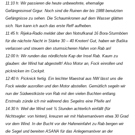
11:10 h: Wir passieren die heute unbewohnte, ehemalige
Gefängnisinsel Grgur. Noch sind die Ruinen der bis 1988 benutzten
Gefängnisse zu sehen. Die Schaumkronen auf dem Wasser glätten
sich. Nun kann ich auch das erste Reff aufheben.
11:45 h: Rijeka-Radio meldet über den Notrufkanal 16 Bora-Sturmböen
für die nächste Nacht in Stärke 30 – 40 Knoten! Gut, haben wir Baška
verlassen und steuern den sturmsicheren Hafen von Rab an!
12:00 h: Wir runden das nördlichste Kap der Insel Rab. Kaum zu
glauben: der Wind hat abgestellt! Also Motor an, Fock einrollen und
picknicken im Cockpit.
12:40 h: Picknick fertig. Ein leichter Maestral aus NW lässt uns die
Fock wieder ausrollen und den Motor abstellen. Gemütlich segeln wir
nun der Südwestküste von Rab mit den vielen Buchten entlang.
Erstmals zünde ich mir während des Segelns eine Pfeife an!
14:30 h: Weil der Wind seit ¾ Stunden achterlich einfällt (für
Nichtsegler: von hinten), kreuzen wir mit Halsemanövern etwa 30 Grad
vor dem Wind. In der Bucht vor der Hafeneinfahrt zu Rab bergen wir
die Segel und bereiten ASANA für das Anlegemanöver an der