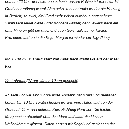
uns um 23 Uhr „die Zelte abbrechen“! Unsere Kabine ist mit etwa 16
Grad eher mässig warm! Also setzt Toni erstmals wieder die Heizung
in Betrieb; so zwei, drei Grad mehr wären durchaus angenehmer.
Vermutlich leidet diese unter Kondenswasser, denn jeweils nach ein
paar Minuten gibt sie rauchend ihren Geist auf. Jä nu, kurzes
Prozedere und ab in die Koje! Morgen ist wieder ein Tag! (Lina)
Mo 16.09.2013:
Traumstart von Cres nach Malinska auf der Insel
Krk
22. Fahrttag (27 sm, davon 10 sm gesegelt)
ASANA und wir sind für die erste Ausfahrt nach den Sommerferien
bereit. Um 10 Uhr verabschieden wir uns vom Hafen und von der
Ortschaft Cres und nehmen Kurs Richtung Nord auf. Die leichte
Morgenbrise streichelt über das Meer und lässt die kleinen
Wellenkämme glitzern. Sofort setzen wir Segel und geniessen das