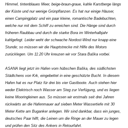
Himmel, tintenblaues Meer, beige-braun-graue, kahle Karstberge längs
der Küste und nur wenige Grünpflanzen. Es hat nur einige Häuser,
einen Campingplatz und ein paar kleine, romantische Badebuchten,
welche nur mit dem Schiff zu erreichen sind. Die Hänge sind durch
früheren Raubbau und durch die starke Bora im Winterhalbjahr
kahlgefegt. Leider weht der schwache Nordost-Wind nur knapp eine
Stunde; so müssen wir die Hauptstrecke mit Hilfe des Motors
zurücklegen. Um 11:20 Uhr kreuzen wir vor Stara Baška vorbei.
ASANA liegt jetzt im Hafen vom hübschen Baška, des südlichsten
Städtchens von Krk, eingebettet in eine geschützte Bucht. In diesem
Hafen hat es nur Platz für drei bis vier Gastboote. Auch stehen hier
weder Elektrisch noch Wasser am Steg zur Verfügung, und es liegen
keine Mooringleinen aus. So müssen wir erstmals seit drei Jahren
rückwärts an die Hafenmauer auf sieben Meter Wassertiefe mit 30
Meter Kette am Buganker anlegen. Wir sind dankbar, dass ein junges,
deutsches Paar hilft, die Leinen um die Ringe an der Mauer zu legen
und prüfen den Sitz des Ankers in Retourfahrt.