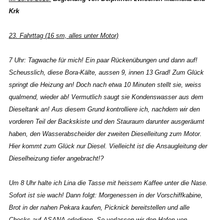
Krk
23. Fahrttag (16 sm, alles unter Motor)
7 Uhr: Tagwache für mich! Ein paar Rückenübungen und dann auf!
Scheusslich, diese Bora-Kälte, aussen 9, innen 13 Grad! Zum Glück
springt die Heizung an! Doch nach etwa 10 Minuten stellt sie, weiss
qualmend, wieder ab! Vermutlich saugt sie Kondenswasser aus dem
Dieseltank an! Aus diesem Grund kontrolliere ich, nachdem wir den
vorderen Teil der Backskiste und den Stauraum darunter ausgeräumt
haben, den Wasserabscheider der zweiten Dieselleitung zum Motor.
Hier kommt zum Glück nur Diesel. Vielleicht ist die Ansaugleitung der
Dieselheizung tiefer angebracht!?
Um 8 Uhr halte ich Lina die Tasse mit heissem Kaffee unter die Nase.
Sofort ist sie wach! Dann folgt: Morgenessen in der Vorschiffkabine,
Brot in der nahen Pekara kaufen, Picknick bereitstellen und alle
Checks auf ASANA erledigen. So verlassen wir den Hafen von