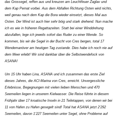
das Grossegel, reffen aus und kreuzen am Leuchtfeuer Zaglav und
dem Kap Pernat vorbei. Aus dem Abfallen Richtung Osten wird nichts,
weil genau nach dem Kap die Bora wieder einsetzt, dieses Mal aus
Osten. Der Wind ist auch hier sehr böig und stark drehend. Nun mache
ich es wie in früheren Regattazeiten. Statt bei einer Winddrehung
abzufallen, lege ich jeweils sofort das Ruder zu einer Wende. So
kommen, bis wir die Segel in der Bucht von Cres bergen, total 17
Wendemanöver am heutigen Tag zustande. Dies habe ich noch nie auf
dem Meer erlebt! Wir sind dankbar über die Selbstwendefock von
ASANA!
Um 15 Uhr haben Lina, ASANA und ich zusammen das erste Ziel
dieses Jahres, die ACI-Marina von Cres, erreicht. Unvergessliche
Erlebnisse, Begegnungen mit vielen lieben Menschen und 470
Seemeilen liegen in unserem Kielwasser. Die Reise führte in diesem
Frühjahr über 17 kroatische Inseln in 21 Teiletappen, von denen wir bei
11 von Hafen zu Hafen gesegelt sind! Total hat ASANA jetzt 2‘292
Seemeilen, davon 1‘227 Seemeilen unter Segel, ohne Probleme auf