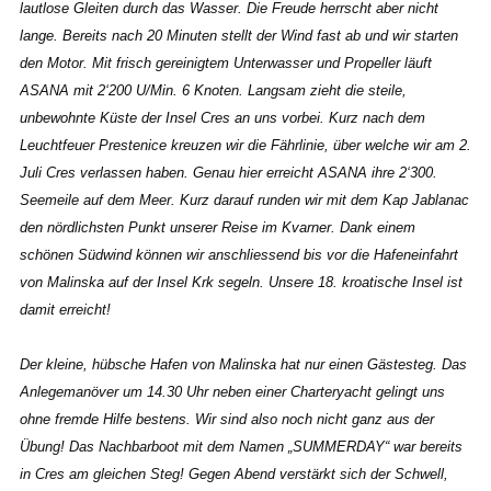
lautlose Gleiten durch das Wasser. Die Freude herrscht aber nicht
lange. Bereits nach 20 Minuten stellt der Wind fast ab und wir starten
den Motor. Mit frisch gereinigtem Unterwasser und Propeller läuft
ASANA mit 2‘200 U/Min. 6 Knoten. Langsam zieht die steile,
unbewohnte Küste der Insel Cres an uns vorbei. Kurz nach dem
Leuchtfeuer Prestenice kreuzen wir die Fährlinie, über welche wir am 2.
Juli Cres verlassen haben. Genau hier erreicht ASANA ihre 2‘300.
Seemeile auf dem Meer. Kurz darauf runden wir mit dem Kap Jablanac
den nördlichsten Punkt unserer Reise im Kvarner. Dank einem
schönen Südwind können wir anschliessend bis vor die Hafeneinfahrt
von Malinska auf der Insel Krk segeln. Unsere 18. kroatische Insel ist
damit erreicht!
Der kleine, hübsche Hafen von Malinska hat nur einen Gästesteg. Das
Anlegemanöver um 14.30 Uhr neben einer Charteryacht gelingt uns
ohne fremde Hilfe bestens. Wir sind also noch nicht ganz aus der
Übung! Das Nachbarboot mit dem Namen „SUMMERDAY“ war bereits
in Cres am gleichen Steg! Gegen Abend verstärkt sich der Schwell,