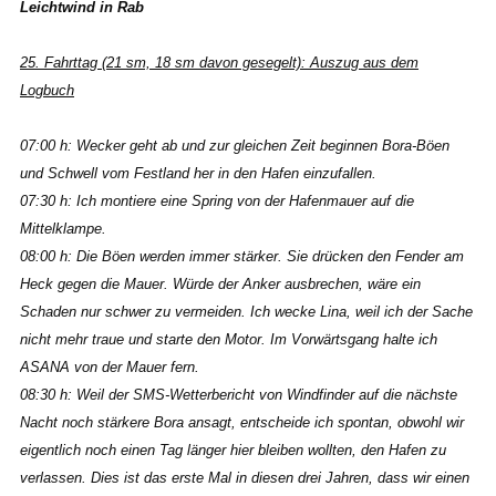
Leichtwind in
Rab
25. Fahrttag (21 sm, 18 sm davon gesegelt): Auszug aus dem
Logbuch
07:00 h: Wecker geht ab und zur gleichen Zeit beginnen Bora-Böen
und Schwell vom Festland her in den Hafen einzufallen.
07:30 h: Ich montiere eine Spring von der Hafenmauer auf die
Mittelklampe.
08:00 h: Die Böen werden immer stärker. Sie drücken den Fender am
Heck gegen die Mauer. Würde der Anker ausbrechen, wäre ein
Schaden nur schwer zu vermeiden. Ich wecke Lina, weil ich der Sache
nicht mehr traue und starte den Motor. Im Vorwärtsgang halte ich
ASANA von der Mauer fern.
08:30 h: Weil der SMS-Wetterbericht von Windfinder auf die nächste
Nacht noch stärkere Bora ansagt, entscheide ich spontan, obwohl wir
eigentlich noch einen Tag länger hier bleiben wollten, den Hafen zu
verlassen. Dies ist das erste Mal in diesen drei Jahren, dass wir einen