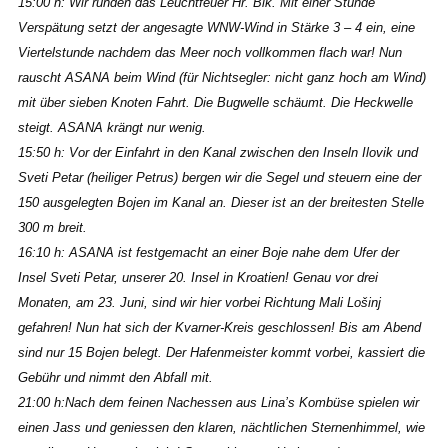
15:00 h: Wir runden das Leuchtfeuer Hr. Bik. Mit einer Stunde
Verspätung setzt der angesagte WNW-Wind in Stärke 3 – 4 ein, eine
Viertelstunde nachdem das Meer noch vollkommen flach war! Nun
rauscht ASANA beim Wind (für Nichtsegler: nicht ganz hoch am Wind)
mit über sieben Knoten Fahrt. Die Bugwelle schäumt. Die Heckwelle
steigt. ASANA krängt nur wenig.
15:50 h: Vor der Einfahrt in den Kanal zwischen den Inseln Ilovik und
Sveti Petar (heiliger Petrus) bergen wir die Segel und steuern eine der
150 ausgelegten Bojen im Kanal an. Dieser ist an der breitesten Stelle
300 m breit.
16:10 h: ASANA ist festgemacht an einer Boje nahe dem Ufer der
Insel Sveti Petar, unserer 20. Insel in Kroatien! Genau vor drei
Monaten, am 23. Juni, sind wir hier vorbei Richtung Mali Lošinj
gefahren! Nun hat sich der Kvarner-Kreis geschlossen! Bis am Abend
sind nur 15 Bojen belegt. Der Hafenmeister kommt vorbei, kassiert die
Gebühr und nimmt den Abfall mit.
21:00 h:Nach dem feinen Nachessen aus Lina’s Kombüse spielen wir
einen Jass und geniessen den klaren, nächtlichen Sternenhimmel, wie