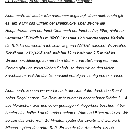
21. Fahrttag (26 sm, die ganze Strecke gesegelt!)
Auch heute ist wieder früh aufstehen angesagt, denn auch heute gilt
es, um 9 Uhr das Öffnen der Drehbrücke, über welche die
Hauptstrasse von der Insel Cres nach der Insel Lošinj führt, nicht zu
verpassen! Pünktlich um 09:00 Uhr staut sich der gestoppte Verkehr,
die Brücke schwenkt nach links weg und ASANA passiert als zweites
Schiff den Lošinjski-Kanal, welcher 12 m breit und 2.5 m tief ist.
Wieder beschleunige ich mit dem Motor. Eine Strömung von rund 4
Knoten gibt uns zusätzlichen Schub, so dass wir an den vielen
Zuschauern, welche das Schauspiel verfolgen, richtig vorbei sausen!
Auch heute können wir wieder nach der Durchfahrt durch den Kanal
sofort Segel setzen. Die Bora weht zuerst in angenehmer Stärke 3 – 4
aus Nordosten, was uns einen günstigen Anliegerkurs beschert. Aber
bereits eine halbe Stunde später nehmen Wind und Böen stetig zu. Wir
setzen das erste Reff, 10 Minuten später das zweite und weitere 5
Minuten später das dritte Reff. Es macht den Anschein, als ob