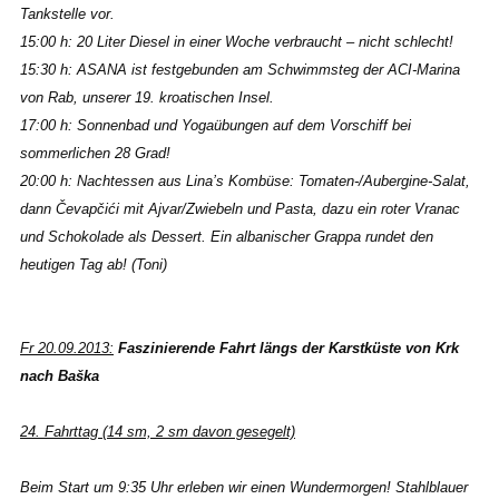
Tankstelle vor.
15:00 h: 20 Liter Diesel in einer Woche verbraucht – nicht schlecht!
15:30 h: ASANA ist festgebunden am Schwimmsteg der ACI-Marina
von Rab, unserer 19. kroatischen Insel.
17:00 h: Sonnenbad und Yogaübungen auf dem Vorschiff bei
sommerlichen 28 Grad!
20:00 h: Nachtessen aus Lina’s Kombüse: Tomaten-/Aubergine-Salat,
dann Čevapčići mit Ajvar/Zwiebeln und Pasta, dazu ein roter Vranac
und Schokolade als Dessert. Ein albanischer Grappa rundet den
heutigen Tag ab! (Toni)
Fr 20.09.2013:
Faszinierende Fahrt längs der Karstküste
von Krk
nach Baška
24. Fahrttag (14 sm, 2 sm davon gesegelt)
Beim Start um 9:35 Uhr erleben wir einen Wundermorgen! Stahlblauer