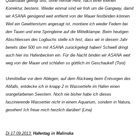
Quaimauer gelingt uns, ohne fremde Hilfe, nach einer kleinen
Korrektur, bestens. Wieder einmal sind wir froh um die Gangway, damit
wir ASANA genügend weit entfernt von der Mauer festbinden können.
Weil ein Gewittersturm angesagt ist, montiere ich wieder Federn bei
den Tauen und eine Springleine auf die Mittelklampe. Beim heutigen
Abschliessen des Logbuchs stelle ich fest, dass wir in diesem Jahr
bereits über 500 sm mit ASANA zurückgelegt haben! Schwell dringt
auch hier ins Hafenbecken ein. Für die Nacht binden wir ASANA weit
weg von der Mauer und schlafen so göttlich im Geschaukel! (Toni)
Unmittelbar vor dem Ablegen, auf dem Rückweg beim Entsorgen des
Abfalls, entdecke ich in knapp 2 m Wassertiefe im Hafen einen
orangefarbenen Seestern. Noch nie bisher habe ich dieses
faszinierende Wassertier nicht in einem Aquarium, sondern in Natura,
gesehen! Ich freue mich herzlich darüber! (Lina)
Di 17.09.2013:
Hafentag in Malinska