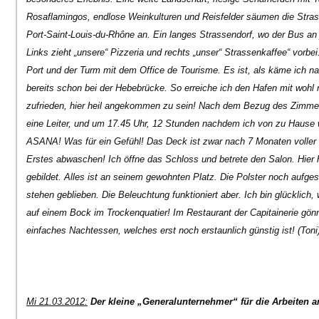
Rosaflamingos, endlose Weinkulturen und Reisfelder säumen die Stras
Port-Saint-Louis-du-Rhône an. Ein langes Strassendorf, wo der Bus an
Links zieht „unsere“ Pizzeria und rechts „unser“ Strassenkaffee“ vorbei
Port und der Turm mit dem Office de Tourisme. Es ist, als käme ich n
bereits schon bei der Hebebrücke. So erreiche ich den Hafen mit wohl
zufrieden, hier heil angekommen zu sein! Nach dem Bezug des Zimmers
eine Leiter, und um 17.45 Uhr, 12 Stunden nachdem ich von zu Hause w
ASANA! Was für ein Gefühl! Das Deck ist zwar nach 7 Monaten voller 
Erstes abwaschen! Ich öffne das Schloss und betrete den Salon. Hier h
gebildet. Alles ist an seinem gewohnten Platz. Die Polster noch aufgest
stehen geblieben. Die Beleuchtung funktioniert aber. Ich bin glücklic
auf einem Bock im Trockenquatier! Im Restaurant der Capitainerie gön
einfaches Nachtessen, welches erst noch erstaunlich günstig ist! (Toni
Mi 21.03.2012:
Der kleine „Generalunternehmer“ für die Arbeiten