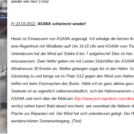
wieder wie neu! (Toni)
Fr 23.03.2012:
ASANA schwimmt wieder!
Heute ist Einwassern von ASANA angesagt. Ich erledige die letzten Ar
eine Regenfront mit Windböen auf! Um 14:15 Uhr wird ASANA vom Tro
Unterdessen hat der Wind auf Stärke 6 bis 7 aufgefrischt! Dies ist hier
einzuwassern. Zwei Helfer geben mir mit Leinen Stützhilfen bis ASANA
Windmesser 30 Knoten an. Wellen gelangen sogar bis in den Hafen. Ic
Gästesteg zu und bringe sie im Platz G12 gegen den Wind zum Halten.
helfen mir beim Festmachen des Boots. Hätte ich es ganz alleine gesc
Seeleute ist es eigentlich selbstverständlich, sich bei Hafenmanövern z
ASANA und mich über die Webcam
http://www.port-napoleon.com/de
rechts) sehen kann! Bald darauf erscheint, wie vereinbart die Näherin 
Plache zur Reparatur mit. Der Wind hat sich unterdessen gelegt. Der Hi
wunderschönen Sonnenuntergang. (Toni)