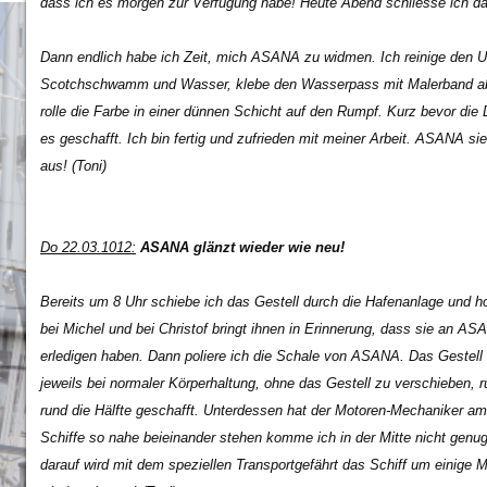
dass ich es morgen zur Verfügung habe! Heute Abend schliesse ich da
Dann endlich habe ich Zeit, mich ASANA zu widmen. Ich reinige den 
Scotchschwamm und Wasser, klebe den Wasserpass mit Malerband ab, 
rolle die Farbe in einer dünnen Schicht auf den Rumpf. Kurz bevor di
es geschafft. Ich bin fertig und zufrieden mit meiner Arbeit. ASANA sieht
aus! (Toni)
Do 22.03.1012:
ASANA glänzt wieder wie neu!
Bereits um 8 Uhr schiebe ich das Gestell durch die Hafenanlage und 
bei Michel und bei Christof bringt ihnen in Erinnerung, dass sie an A
erledigen haben. Dann poliere ich die Schale von ASANA. Das Gestell er
jeweils bei normaler Körperhaltung, ohne das Gestell zu verschieben, 
rund die Hälfte geschafft. Unterdessen hat der Motoren-Mechaniker am 
Schiffe so nahe beieinander stehen komme ich in der Mitte nicht genug
darauf wird mit dem speziellen Transportgefährt das Schiff um einig