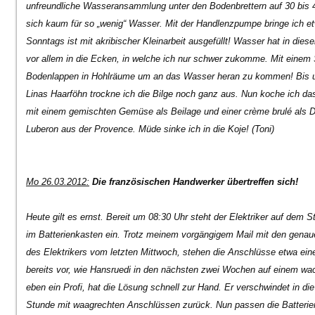
unfreundliche Wasseransammlung unter den Bodenbrettern auf 30 bis 40
sich kaum für so „wenig“ Wasser. Mit der Handlenzpumpe bringe ich 
Sonntags ist mit akribischer Kleinarbeit ausgefüllt! Wasser hat in diese
vor allem in die Ecken, in welche ich nur schwer zukomme. Mit einem 
Bodenlappen in Hohlräume um an das Wasser heran zu kommen! Bis um
Linas Haarföhn trockne ich die Bilge noch ganz aus. Nun koche ich das
mit einem gemischten Gemüse als Beilage und einer crème brulé als De
Luberon aus der Provence. Müde sinke ich in die Koje! (Toni)
Mo 26.03.2012:
Die französischen Handwerker übertreffen sich!
Heute gilt es ernst. Bereit um 08:30 Uhr steht der Elektriker auf dem S
im Batterienkasten ein. Trotz meinem vorgängigem Mail mit den ge
des Elektrikers vom letzten Mittwoch, stehen die Anschlüsse etwa eine
bereits vor, wie Hansruedi in den nächsten zwei Wochen auf einem wacke
eben ein Profi, hat die Lösung schnell zur Hand. Er verschwindet in d
Stunde mit waagrechten Anschlüssen zurück. Nun passen die Batterien.