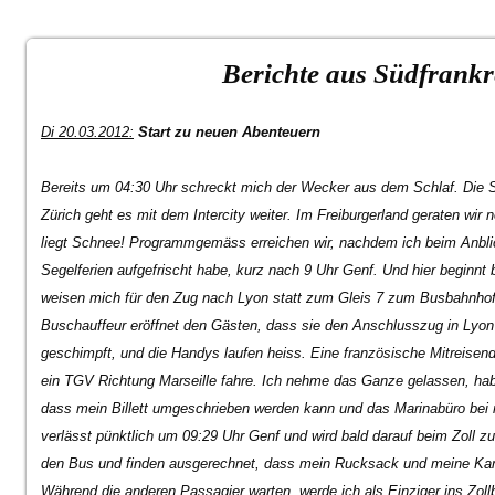
Berichte aus Südfrankr
Di 20.03.2012:
Start zu neuen Abenteuern
Bereits um 04:30 Uhr schreckt mich der Wecker aus dem Schlaf. Die S
Zürich geht es mit dem Intercity weiter. Im Freiburgerland geraten wir n
liegt Schnee! Programmgemäss erreichen wir, nachdem ich beim Anbl
Segelferien aufgefrischt habe, kurz nach 9 Uhr Genf. Und hier beginnt
weisen mich für den Zug nach Lyon statt zum Gleis 7 zum Busbahnhof!
Buschauffeur eröffnet den Gästen, dass sie den Anschlusszug in Lyon 
geschimpft, und die Handys laufen heiss. Eine französische Mitreisend
ein TGV Richtung Marseille fahre. Ich nehme das Ganze gelassen, habe 
dass mein Billett umgeschrieben werden kann und das Marinabüro bei 
verlässt pünktlich um 09:29 Uhr Genf und wird bald darauf beim Zoll z
den Bus und finden ausgerechnet, dass mein Rucksack und meine Ka
Während die anderen Passagier warten, werde ich als Einziger ins Zollb