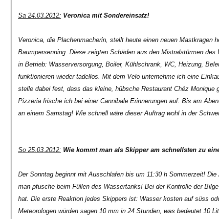
Sa 24.03.2012:
Veronica mit Sondereinsatz!
Veronica, die Plachenmacherin, stellt heute einen neuen Mastkragen he
Baumpersenning. Diese zeigten Schäden aus den Mistralstürmen des
in Betrieb: Wasserversorgung, Boiler, Kühlschrank, WC, Heizung, Bele
funktionieren wieder tadellos. Mit dem Velo unternehme ich eine Einka
stelle dabei fest, dass das kleine, hübsche Restaurant Chéz Monique g
Pizzeria frische ich bei einer Cannibale Erinnerungen auf. Bis am Abend
an einem Samstag! Wie schnell wäre dieser Auftrag wohl in der Schwei
So 25.03.2012:
Wie kommt man als Skipper am schnellsten zu eine
Der Sonntag beginnt mit Ausschlafen bis um 11:30 h Sommerzeit! Die An
man pfusche beim Füllen des Wassertanks! Bei der Kontrolle der Bilge
hat. Die erste Reaktion jedes Skippers ist: Wasser kosten auf süss oder
Meteorologen würden sagen 10 mm in 24 Stunden, was bedeutet 10 Lite