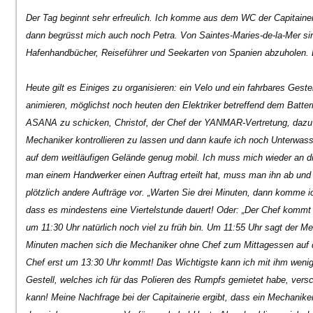
Der Tag beginnt sehr erfreulich. Ich komme aus dem WC der Capitainer
dann begrüsst mich auch noch Petra. Von Saintes-Maries-de-la-Mer sin
Hafenhandbücher, Reiseführer und Seekarten von Spanien abzuholen.
Heute gilt es Einiges zu organisieren: ein Velo und ein fahrbares Geste
animieren, möglichst noch heuten den Elektriker betreffend dem Batte
ASANA zu schicken, Christof, der Chef der YANMAR-Vertretung, dazu 
Mechaniker kontrollieren zu lassen und dann kaufe ich noch Unterwas
auf dem weitläufigen Gelände genug mobil. Ich muss mich wieder an d
man einem Handwerker einen Auftrag erteilt hat, muss man ihn ab und 
plötzlich andere Aufträge vor.
„Warten Sie drei Minuten, dann komme ich
dass es mindestens eine Viertelstunde dauert! Oder: „
Der Chef kommt 
um 11:30 Uhr natürlich noch viel zu früh bin. Um 11:55 Uhr sagt der Me
Minuten machen sich die Mechaniker ohne Chef zum Mittagessen auf de
Chef erst um 13:30 Uhr kommt! Das Wichtigste kann ich mit ihm weni
Gestell, welches ich für das Polieren des Rumpfs gemietet habe, ver
kann! Meine Nachfrage bei der Capitainerie ergibt, dass ein Mechaniker