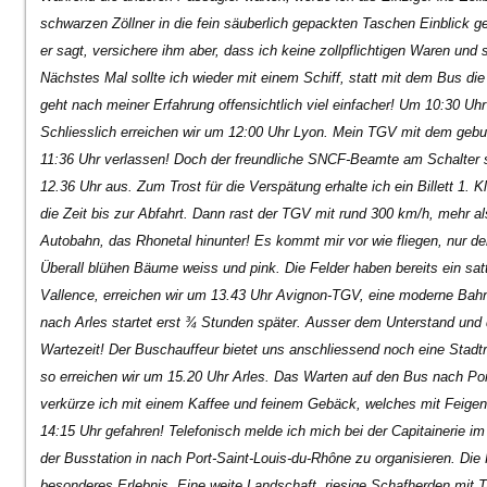
schwarzen Zöllner in die fein säuberlich gepackten Taschen Einblick g
er sagt, versichere ihm aber, dass ich keine zollpflichtigen Waren und 
Nächstes Mal sollte ich wieder mit einem Schiff, statt mit dem Bus di
geht nach meiner Erfahrung offensichtlich viel einfacher! Um 10:30 Uh
Schliesslich erreichen wir um 12:00 Uhr Lyon. Mein TGV mit dem gebuc
11:36 Uhr verlassen! Doch der freundliche SNCF-Beamte am Schalter s
12.36 Uhr aus. Zum Trost für die Verspätung erhalte ich ein Billett 1. 
die Zeit bis zur Abfahrt. Dann rast der TGV mit rund 300 km/h, mehr al
Autobahn, das Rhonetal hinunter! Es kommt mir vor wie fliegen, nur der
Überall blühen Bäume weiss und pink. Die Felder haben bereits ein sa
Vallence, erreichen wir um 13.43 Uhr Avignon-TGV, eine moderne Bahns
nach Arles startet erst ¾ Stunden später. Ausser dem Unterstand und de
Wartezeit! Der Buschauffeur bietet uns anschliessend noch eine Stadt
so erreichen wir um 15.20 Uhr Arles. Das Warten auf den Bus nach Po
verkürze ich mit einem Kaffee und feinem Gebäck, welches mit Feigen g
14:15 Uhr gefahren! Telefonisch melde ich mich bei der Capitainerie im 
der Busstation in nach Port-Saint-Louis-du-Rhône zu organisieren. Die
besonderes Erlebnis. Eine weite Landschaft, riesige Schafherden mit