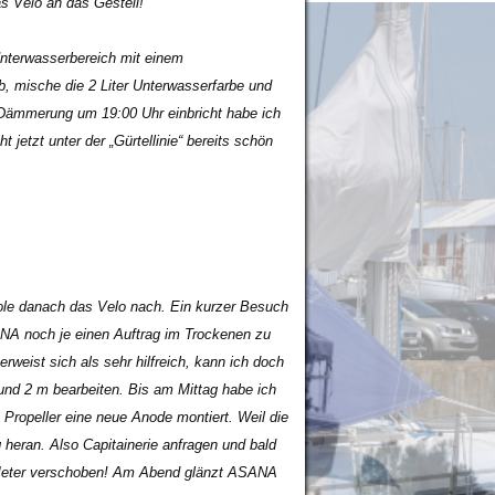
s Velo an das Gestell!
Unterwasserbereich mit einem
mische die 2 Liter Unterwasserfarbe und
e Dämmerung um 19:00 Uhr einbricht habe ich
 jetzt unter der „Gürtellinie“ bereits schön
hole danach das Velo nach. Ein kurzer Besuch
SANA noch je einen Auftrag im Trockenen zu
weist sich als sehr hilfreich, kann ich doch
rund 2 m bearbeiten. Bis am Mittag habe ich
Propeller eine neue Anode montiert. Weil die
 heran. Also Capitainerie anfragen und bald
e Meter verschoben! Am Abend glänzt ASANA