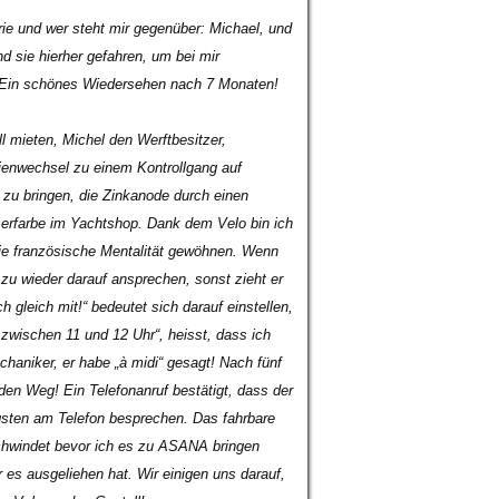
ie und wer steht mir gegenüber: Michael, und
d sie hierher gefahren, um bei mir
 Ein schönes Wiedersehen nach 7 Monaten!
ll mieten, Michel den Werftbesitzer,
rienwechsel zu einem Kontrollgang auf
zu bringen, die Zinkanode durch einen
serfarbe im Yachtshop. Dank dem Velo bin ich
ie französische Mentalität gewöhnen
.
Wenn
zu wieder darauf ansprechen, sonst zieht er
 gleich mit!“
bedeutet sich darauf einstellen,
zwischen 11 und 12 Uhr
“, heisst, dass ich
chaniker, er habe „à midi“ gesagt! Nach fünf
n Weg! Ein Telefonanruf bestätigt, dass der
gsten am Telefon besprechen. Das fahrbare
schwindet bevor ich es zu ASANA bringen
 es ausgeliehen hat. Wir einigen uns darauf,