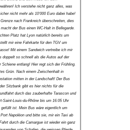
ewähren! Ich verstehe nicht ganz alles, was
sicher nicht mehr als 10‘000 Euro dabei habe!
e Grenze nach Frankreich überschreiten, dies
r macht der Bus einen WC-Halt in Bellegarde.
hten Platz hat Lyon natürlich bereits um
tellt mir eine Fahrkarte für den TGV um
Klasse! Mit einem Sandwich vertreibe ich mir
s doppelt so schnell als die Autos auf der
 Schiene entlang! Hier regt sich der Frühling.
ttes Grün. Nach einem Zwischenhalt in
tation mitten in der Landschaft! Der Bus
r Sitzbank gibt es hier nichts für die
rundfahrt durch das zauberhafte Tarascon und
rt-Saint-Louis-du-Rhône bis um 16:05 Uhr
efüllt ist. Mein Bus wäre eigentlich um
Port Napoléon und bitte sie, mir ein Taxi ab
 Fahrt durch die Camargue ist wieder ein ganz
 Tausenden von Schafen, die weissen Pferde,