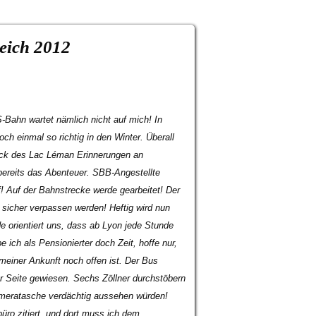
eich 2012
-Bahn wartet nämlich nicht auf mich! In
och einmal so richtig in den Winter. Überall
ick des Lac Léman Erinnerungen an
 bereits das Abenteuer. SBB-Angestellte
 Auf der Bahnstrecke werde gearbeitet! Der
sicher verpassen werden! Heftig wird nun
e orientiert uns, dass ab Lyon jede Stunde
ich als Pensionierter doch Zeit, hoffe nur,
meiner Ankunft noch offen ist. Der Bus
ur Seite gewiesen. Sechs Zöllner durchstöbern
meratasche verdächtig aussehen würden!
üro zitiert, und dort muss ich dem